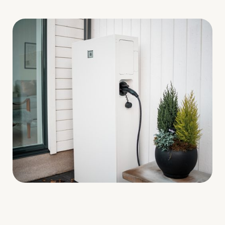
Batteriets C-rate
2.2
Op til 440% hurtigere end andre systemer
Maksimal opladning og afladning
10.8 kW