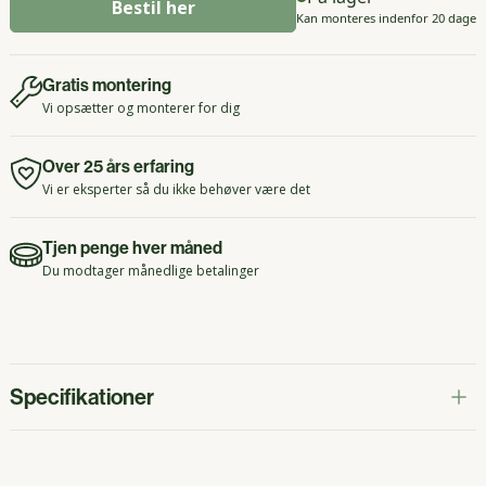
Bestil her
Kan monteres indenfor 20 dage
Gratis montering
Vi opsætter og monterer for dig
Over 25 års erfaring
Vi er eksperter så du ikke behøver være det
Tjen penge hver måned
Du modtager månedlige betalinger
Specifikationer
Maks. batterikapacitet
5.12 kWh1 x batteriboks